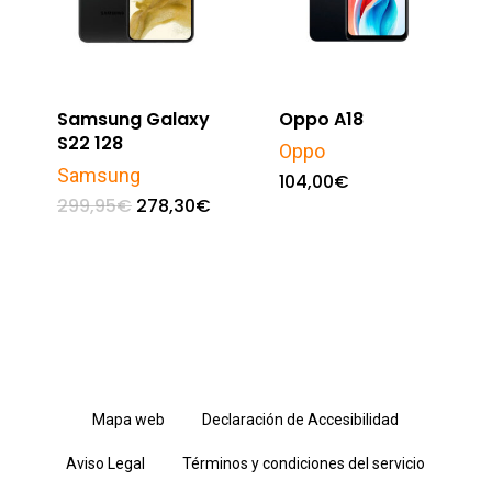
Samsung Galaxy
Oppo A18
S22 128
Oppo
Samsung
104,00
€
El
El
299,95
€
278,30
€
precio
precio
original
actual
era:
es:
299,95€.
278,30€.
Mapa web
Declaración de Accesibilidad
Aviso Legal
Términos y condiciones del servicio