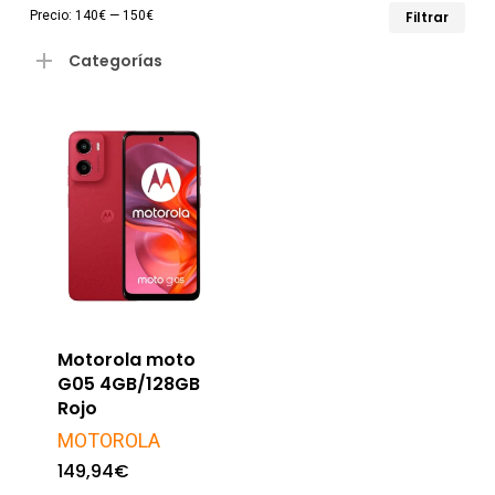
Pre
Pre
Precio:
140€
—
150€
Filtrar
mín
má
Categorías
Motorola moto
G05 4GB/128GB
Rojo
MOTOROLA
149,94
€