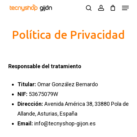
Skip
Menu
search
account
to
Close
main
Menu
Política de Privacidad
content
Responsable del tratamiento
Titular:
Omar González Bernardo
NIF:
53675079W
Dirección:
Avenida América 38, 33880 Pola de
Allande, Asturias, España
Email:
info@tecnyshop-gijon.es