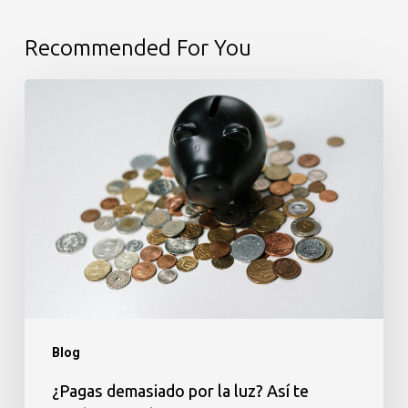
Recommended For You
¿Pagas
demasiado
por
la
luz?
Así
te
ayudamos
a
Blog
ahorrar
¿Pagas demasiado por la luz? Así te