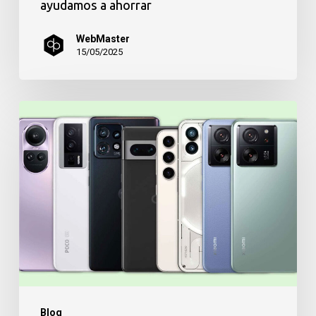
ayudamos a ahorrar
WebMaster
15/05/2025
¿Qué
tener
en
cuenta
al
comprar
un
smartphone
nuevo?
Blog