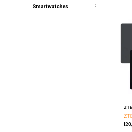
Smartwatches
3
ZTE
ZT
120