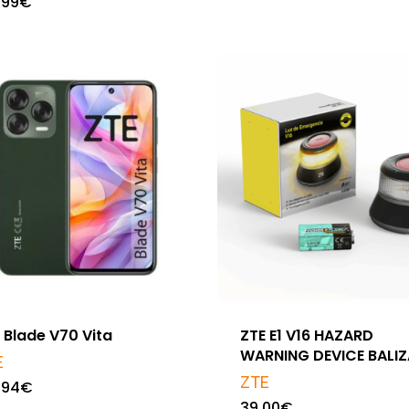
,99
€
 Blade V70 Vita
ZTE E1 V16 HAZARD
WARNING DEVICE BALIZ
E
ZTE
,94
€
39,00
€