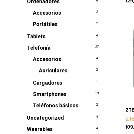
129
Ordenadores
4
Accesorios
2
Portátiles
2
Tablets
4
Telefonía
27
Accesorios
4
Auriculares
2
Cargadores
1
Smartphones
19
Teléfonos básicos
2
ZTE
Uncategorized
4
ZT
109
Wearables
4