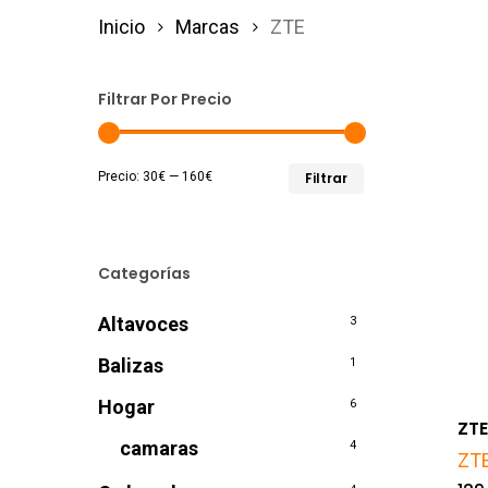
Inicio
Marcas
ZTE
Filtrar Por Precio
Precio
Precio
Precio:
30€
—
160€
Filtrar
mínimo
máximo
Categorías
Altavoces
3
Balizas
1
Hogar
6
ZTE
camaras
4
ZT