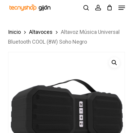
Skip
Menu
search
account
to
Close
main
Menu
Inicio
Altavoces
Altavoz Música Universal
content
Bluetooth COOL (8W) Soho Negro