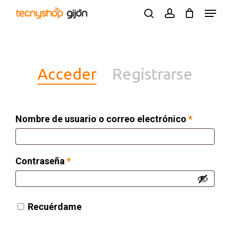
Skip
Menu
search
account
to
Close
main
Menu
content
Acceder
Registrarse
Obligato
Nombre de usuario o correo electrónico
*
Obligatorio
Contraseña
*
Recuérdame